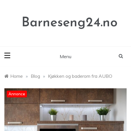
Skip
to
content
Barneseng24.no
Menu
Home
»
Blog
»
Kjøkken og baderom fra AUBO
Annonce